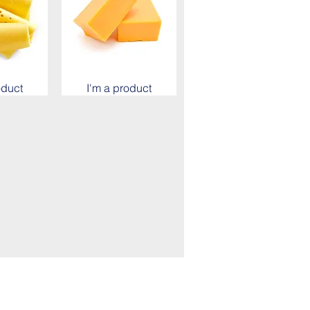
oduct
I'm a product