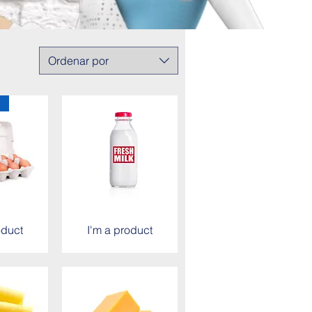
Ordenar por
e
oduct
I'm a product