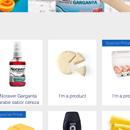
Special Pric
Noraver Garganta
I'm a product
I'm a pr
arabe sabor cereza
pecial Price