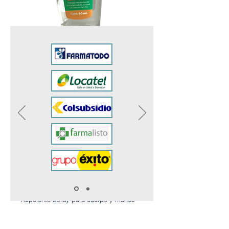
$32.800
Repelente Spray 120ml
Precio
$ 8.900
$28.950
Cantidad
*
$31.150
32.550
Agregar al carrito
$31.150
Realizar compra
Repelente spray para cuerpo y manos